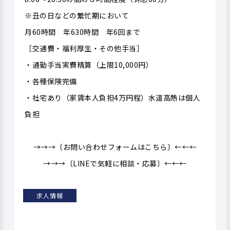
※丑の日などの繁忙期において
月60時間 年630時間 年6回まで
［交通費・福利厚生・その他手当］
・通勤手当実費精算（上限10,000円）
・各種保険完備
・社宅あり（家賃本人負担4万円程）水道高熱は個人
負担
あ
→
→
→
〔お問い合わせフォームはこちら〕
←
←
←
→→→〔LINEで気軽に相談・応募〕←←←
求人情報