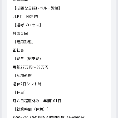
［必要な言語レベル・資格］
JLPT N3相当
［選考プロセス］
対面１回
［雇用形態］
正社員
［給与（総支給）］
月額27万円～39万円
［勤務形態］
週休2日シフト制
［休日］
月８日程度休み 年間101日
［就業時間（休憩）］
8:00～20:30の間の８時間程度（休憩60分）