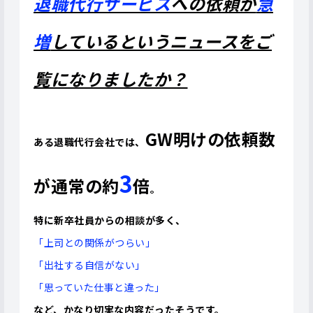
退職代行サービス
への依頼が
急
増
しているというニュースをご
覧になりましたか？
GW明けの依頼数
ある退職代行会社では、
3
が通常の約
倍
。
特に新卒社員からの相談が多く、
「上司との関係がつらい」
「出社する自信がない」
「思っていた仕事と違った」
など、かなり切実な内容だったそうです。