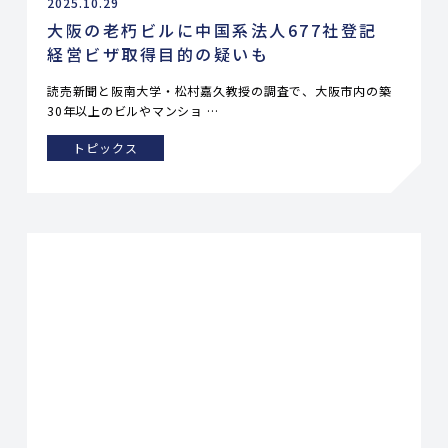
2025.10.29
大阪の老朽ビルに中国系法人677社登記
経営ビザ取得目的の疑いも
読売新聞と阪南大学・松村嘉久教授の調査で、大阪市内の築
30年以上のビルやマンショ …
トピックス